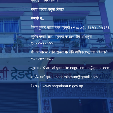
नगराईन नगरपालिका
मधेश प्रदेश,धनुषा (नेपाल)
सम्पर्क नं.:
विनय कुमार यादव,नगर प्रमुख (Mayor) : ९८५४०२१६१६
सुधिर कुमार साह , प्रमुख प्रशासकीय अधिकृत :
९८५४०२९०५४
मो. अन्सारुल राईन,सूचना प्रविधि अधिकृत/सूचना अधिकारी:
९८१२०५१४८२
सूचना अधिकारीको ईमेल :
ito.nagrainmun@gmail.com
कार्यालयको ईमेल :
nagarainmun@gmail.com
वेबसाइट:
www.nagrainmun.gov.np