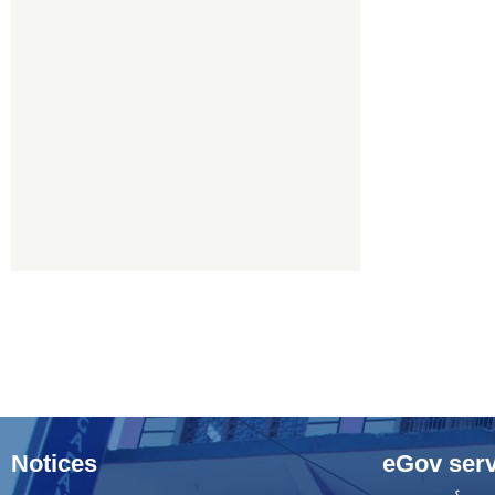
Notices
eGov serv