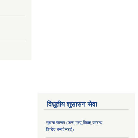
विधुतीय शुसासन सेवा
सूचना फाराम (जन्म,मृत्यु,विवाह,सम्बन्ध
विच्छेद.बसाईसराई)