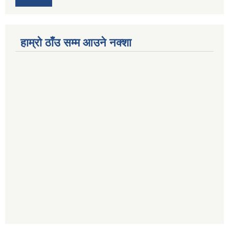
हाम्रो ठाँउ सम्म आउने नक्शा