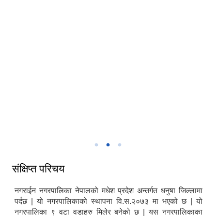
प्रमुख प्रशासकीय अधिकृत श्री सुधिर कुमार साह ज्यू कार्यभार ग्रहण गर्नु हुँदै
संक्षिप्त परिचय
नगराईन नगरपालिका नेपालको मधेश प्रदेश अन्तर्गत धनुषा जिल्लामा
पर्दछ | यो नगरपालिकाको स्थापना वि.स.२०७३ मा भएको छ | यो
नगरपालिका ९ वटा वडाहरु मिलेर बनेको छ | यस नगरपालिकाका