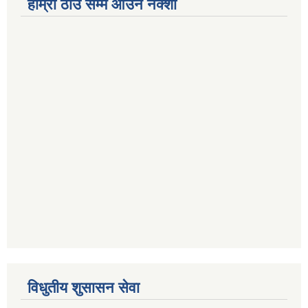
हाम्रो ठाँउ सम्म आउने नक्शा
विधुतीय शुसासन सेवा