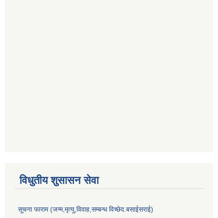
विधुतीय शुसासन सेवा
सूचना फाराम (जन्म,मृत्यु,विवाह,सम्बन्ध विच्छेद.बसाईसराई)