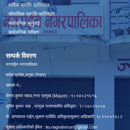
वार्षिक प्रगति प्रतिवेदन
चौमासिक प्रगति प्रतिवेदन
सार्वजनिक सुनुवाई
सार्वजनिक परीक्षण
सम्पर्क विवरण
नगराईन नगरपालिका
मधेश प्रदेश,धनुषा (नेपाल)
सम्पर्क नं.:
विनय कुमार यादव,नगर प्रमुख (Mayor) : ९८५४०२१६१६
सुधिर कुमार साह , प्रमुख प्रशासकीय अधिकृत : ९८५४०२९०५४
मो. अन्सारुल राईन,सूचना प्रविधि अधिकृत/सूचना अधिकारी: ९८१२०५१४८२
सूचना अधिकारीको ईमेल :
ito.nagrainmun@gmail.com