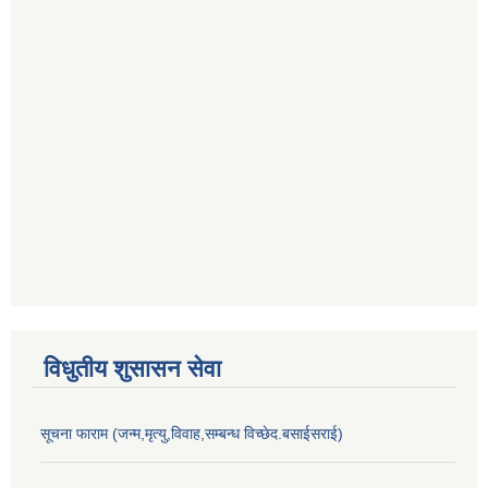
विधुतीय शुसासन सेवा
सूचना फाराम (जन्म,मृत्यु,विवाह,सम्बन्ध विच्छेद.बसाईसराई)