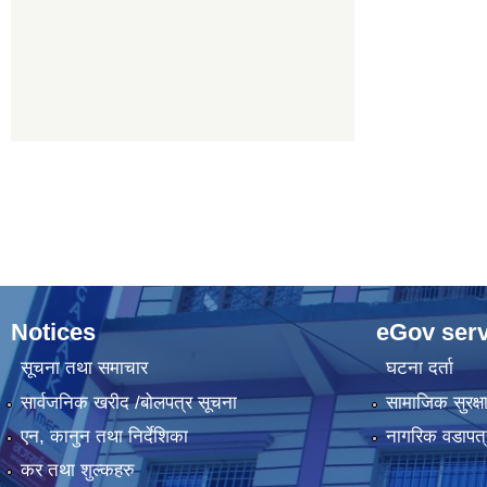
Notices
eGov serv
सूचना तथा समाचार
घटना दर्ता
सार्वजनिक खरीद /बोलपत्र सूचना
सामाजिक सुरक्ष
एन, कानुन तथा निर्देशिका
नागरिक वडापत्
कर तथा शुल्कहरु