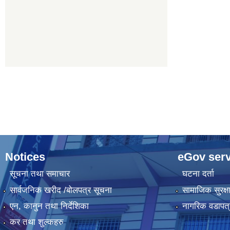
Notices
eGov serv
सूचना तथा समाचार
घटना दर्ता
सार्वजनिक खरीद /बोलपत्र सूचना
सामाजिक सुरक्ष
एन, कानुन तथा निर्देशिका
नागरिक वडापत्
कर तथा शुल्कहरु