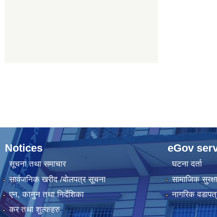
Notices
eGov serv
सूचना तथा समाचार
घटना दर्ता
सार्वजनिक खरीद /बोलपत्र सूचना
सामाजिक सुरक्ष
एन, कानुन तथा निर्देशिका
नागरिक वडापत्
कर तथा शुल्कहरु