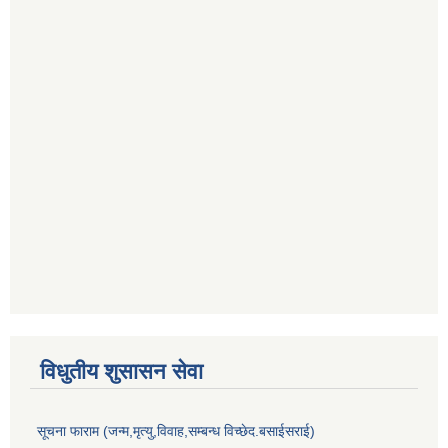
विधुतीय शुसासन सेवा
सूचना फाराम (जन्म,मृत्यु,विवाह,सम्बन्ध विच्छेद.बसाईसराई)