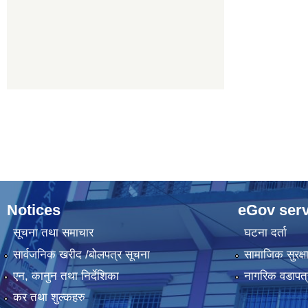
Notices
eGov serv
सूचना तथा समाचार
घटना दर्ता
सार्वजनिक खरीद /बोलपत्र सूचना
सामाजिक सुरक्ष
एन, कानुन तथा निर्देशिका
नागरिक वडापत्
कर तथा शुल्कहरु