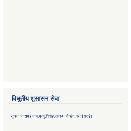
विधुतीय शुसासन सेवा
सूचना फाराम (जन्म,मृत्यु,विवाह,सम्बन्ध विच्छेद.बसाईसराई)