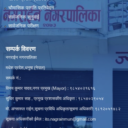
चौमासिक प्रगति प्रतिवेदन
सार्वजनिक सुनुवाई
सार्वजनिक परीक्षण
सम्पर्क विवरण
नगराईन नगरपालिका
मधेश प्रदेश,धनुषा (नेपाल)
सम्पर्क नं.:
विनय कुमार यादव,नगर प्रमुख (Mayor) : ९८५४०२१६१६
सुधिर कुमार साह , प्रमुख प्रशासकीय अधिकृत : ९८५४०२९०५४
मो. अन्सारुल राईन,सूचना प्रविधि अधिकृत/सूचना अधिकारी: ९८१२०५१४८२
सूचना अधिकारीको ईमेल :
ito.nagrainmun@gmail.com