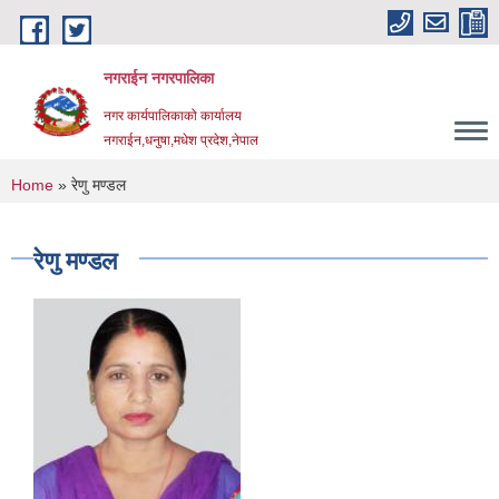
Skip to main content
नगराईन नगरपालिका
नगर कार्यपालिकाको कार्यालय
नगराईन,धनुषा,मधेश प्रदेश,नेपाल
You are here
Home
» रेणु मण्डल
रेणु मण्डल