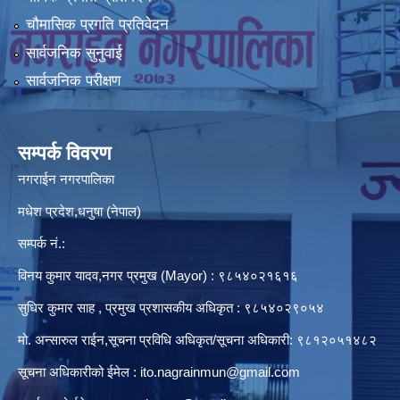
चौमासिक प्रगति प्रतिवेदन
सार्वजनिक सुनुवाई
सार्वजनिक परीक्षण
सम्पर्क विवरण
नगराईन नगरपालिका
मधेश प्रदेश,धनुषा (नेपाल)
सम्पर्क नं.:
विनय कुमार यादव,नगर प्रमुख (Mayor) : ९८५४०२१६१६
सुधिर कुमार साह , प्रमुख प्रशासकीय अधिकृत : ९८५४०२९०५४
मो. अन्सारुल राईन,सूचना प्रविधि अधिकृत/सूचना अधिकारी: ९८१२०५१४८२
सूचना अधिकारीको ईमेल :
ito.nagrainmun@gmail.com