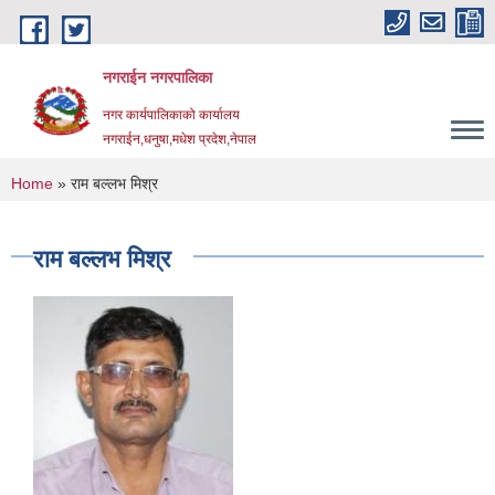
Skip to main content
नगराईन नगरपालिका
नगर कार्यपालिकाको कार्यालय
नगराईन,धनुषा,मधेश प्रदेश,नेपाल
You are here
Home
» राम बल्लभ मिश्र
राम बल्लभ मिश्र